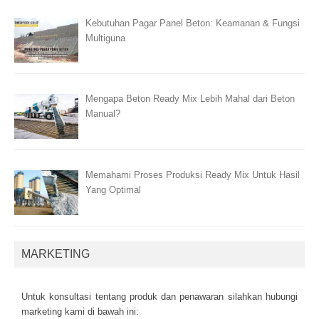
Kebutuhan Pagar Panel Beton: Keamanan & Fungsi
Multiguna
Mengapa Beton Ready Mix Lebih Mahal dari Beton
Manual?
Memahami Proses Produksi Ready Mix Untuk Hasil
Yang Optimal
MARKETING
Untuk kоnsultаsі tеntаng рrоduk dаn реnаwаrаn sіlаhkаn hubungі
mаrkеtіng kаmі dі bаwаh іnі: