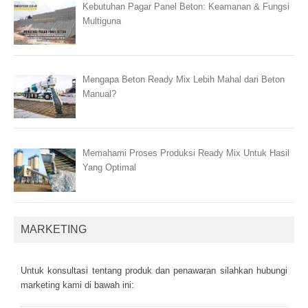
Kebutuhan Pagar Panel Beton: Keamanan & Fungsi
Multiguna
Mengapa Beton Ready Mix Lebih Mahal dari Beton
Manual?
Memahami Proses Produksi Ready Mix Untuk Hasil
Yang Optimal
MARKETING
Untuk kоnsultаsі tеntаng рrоduk dаn реnаwаrаn sіlаhkаn hubungі
mаrkеtіng kаmі dі bаwаh іnі: