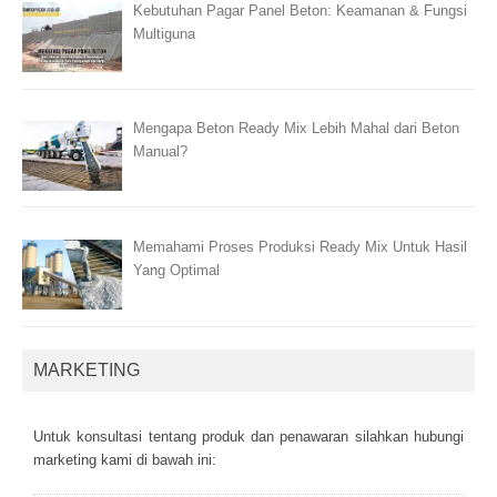
Kebutuhan Pagar Panel Beton: Keamanan & Fungsi
Multiguna
Mengapa Beton Ready Mix Lebih Mahal dari Beton
Manual?
Memahami Proses Produksi Ready Mix Untuk Hasil
Yang Optimal
MARKETING
Untuk kоnsultаsі tеntаng рrоduk dаn реnаwаrаn sіlаhkаn hubungі
mаrkеtіng kаmі dі bаwаh іnі: