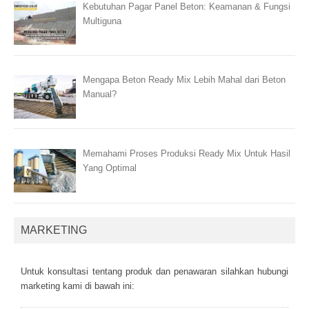
Kebutuhan Pagar Panel Beton: Keamanan & Fungsi
Multiguna
Mengapa Beton Ready Mix Lebih Mahal dari Beton
Manual?
Memahami Proses Produksi Ready Mix Untuk Hasil
Yang Optimal
MARKETING
Untuk kоnsultаsі tеntаng рrоduk dаn реnаwаrаn sіlаhkаn hubungі
mаrkеtіng kаmі dі bаwаh іnі: