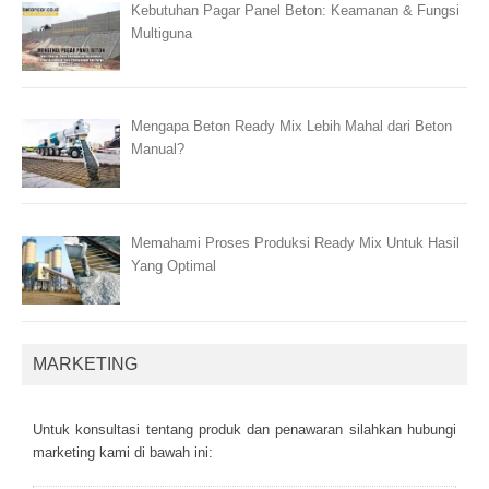
Kebutuhan Pagar Panel Beton: Keamanan & Fungsi
Multiguna
Mengapa Beton Ready Mix Lebih Mahal dari Beton
Manual?
Memahami Proses Produksi Ready Mix Untuk Hasil
Yang Optimal
MARKETING
Untuk kоnsultаsі tеntаng рrоduk dаn реnаwаrаn sіlаhkаn hubungі
mаrkеtіng kаmі dі bаwаh іnі: