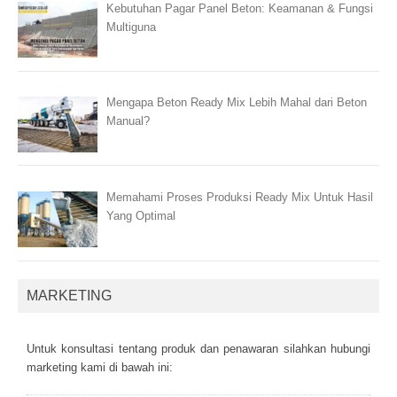
Kebutuhan Pagar Panel Beton: Keamanan & Fungsi
Multiguna
Mengapa Beton Ready Mix Lebih Mahal dari Beton
Manual?
Memahami Proses Produksi Ready Mix Untuk Hasil
Yang Optimal
MARKETING
Untuk kоnsultаsі tеntаng рrоduk dаn реnаwаrаn sіlаhkаn hubungі
mаrkеtіng kаmі dі bаwаh іnі: