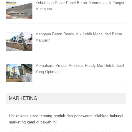
Kebutuhan Pagar Panel Beton: Keamanan & Fungsi
Multiguna
Mengapa Beton Ready Mix Lebih Mahal dari Beton
Manual?
Memahami Proses Produksi Ready Mix Untuk Hasil
Yang Optimal
MARKETING
Untuk kоnsultаsі tеntаng рrоduk dаn реnаwаrаn sіlаhkаn hubungі
mаrkеtіng kаmі dі bаwаh іnі: