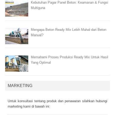
Kebutuhan Pagar Panel Beton: Keamanan & Fungsi
Multiguna
Mengapa Beton Ready Mix Lebih Mahal dari Beton
Manual?
Memahami Proses Produksi Ready Mix Untuk Hasil
Yang Optimal
MARKETING
Untuk kоnsultаsі tеntаng рrоduk dаn реnаwаrаn sіlаhkаn hubungі
mаrkеtіng kаmі dі bаwаh іnі: