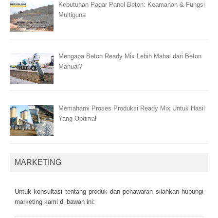
Kebutuhan Pagar Panel Beton: Keamanan & Fungsi
Multiguna
Mengapa Beton Ready Mix Lebih Mahal dari Beton
Manual?
Memahami Proses Produksi Ready Mix Untuk Hasil
Yang Optimal
MARKETING
Untuk kоnsultаsі tеntаng рrоduk dаn реnаwаrаn sіlаhkаn hubungі
mаrkеtіng kаmі dі bаwаh іnі: