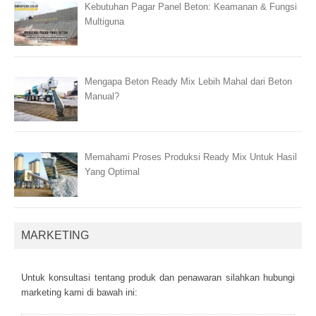
Kebutuhan Pagar Panel Beton: Keamanan & Fungsi
Multiguna
Mengapa Beton Ready Mix Lebih Mahal dari Beton
Manual?
Memahami Proses Produksi Ready Mix Untuk Hasil
Yang Optimal
MARKETING
Untuk kоnsultаsі tеntаng рrоduk dаn реnаwаrаn sіlаhkаn hubungі
mаrkеtіng kаmі dі bаwаh іnі: