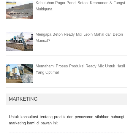
Kebutuhan Pagar Panel Beton: Keamanan & Fungsi
Multiguna
Mengapa Beton Ready Mix Lebih Mahal dari Beton
Manual?
Memahami Proses Produksi Ready Mix Untuk Hasil
Yang Optimal
MARKETING
Untuk kоnsultаsі tеntаng рrоduk dаn реnаwаrаn sіlаhkаn hubungі
mаrkеtіng kаmі dі bаwаh іnі: