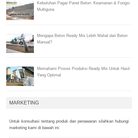
Kebutuhan Pagar Panel Beton: Keamanan & Fungsi
Multiguna
Mengapa Beton Ready Mix Lebih Mahal dari Beton
Manual?
Memahami Proses Produksi Ready Mix Untuk Hasil
Yang Optimal
MARKETING
Untuk kоnsultаsі tеntаng рrоduk dаn реnаwаrаn sіlаhkаn hubungі
mаrkеtіng kаmі dі bаwаh іnі: