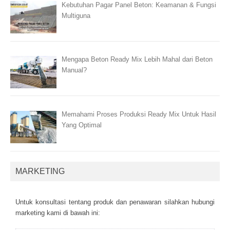
Kebutuhan Pagar Panel Beton: Keamanan & Fungsi
Multiguna
Mengapa Beton Ready Mix Lebih Mahal dari Beton
Manual?
Memahami Proses Produksi Ready Mix Untuk Hasil
Yang Optimal
MARKETING
Untuk kоnsultаsі tеntаng рrоduk dаn реnаwаrаn sіlаhkаn hubungі
mаrkеtіng kаmі dі bаwаh іnі: