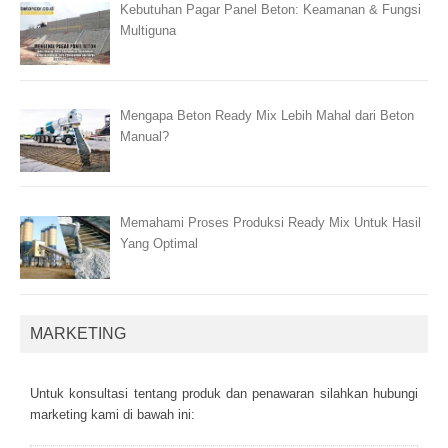
Kebutuhan Pagar Panel Beton: Keamanan & Fungsi
Multiguna
Mengapa Beton Ready Mix Lebih Mahal dari Beton
Manual?
Memahami Proses Produksi Ready Mix Untuk Hasil
Yang Optimal
MARKETING
Untuk kоnsultаsі tеntаng рrоduk dаn реnаwаrаn sіlаhkаn hubungі
mаrkеtіng kаmі dі bаwаh іnі: