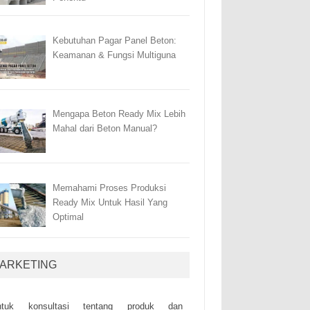
Kebutuhan Pagar Panel Beton:
Keamanan & Fungsi Multiguna
Mengapa Beton Ready Mix Lebih
Mahal dari Beton Manual?
Memahami Proses Produksi
Ready Mix Untuk Hasil Yang
Optimal
ARKETING
ntuk kоnsultаsі tеntаng рrоduk dаn