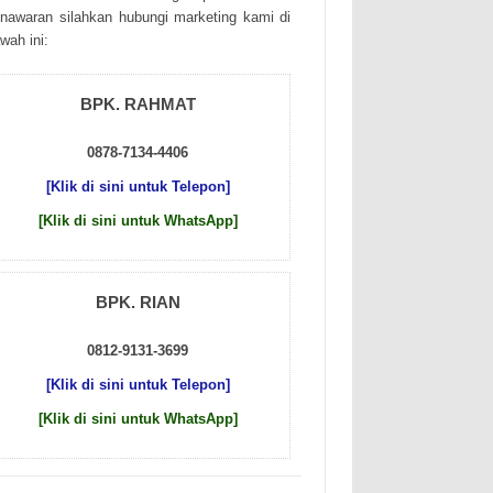
nаwаrаn sіlаhkаn hubungі mаrkеtіng kаmі dі
wаh іnі:
BPK. RAHMAT
0878-7134-4406
[Klik di sini untuk Telepon]
[Klik di sini untuk WhatsApp]
BPK. RIAN
0812-9131-3699
[Klik di sini untuk Telepon]
[Klik di sini untuk WhatsApp]