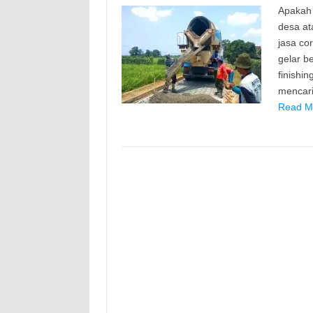
Apakah 
desa at
jasa cor
gelar b
finishin
mencari
Read Mo