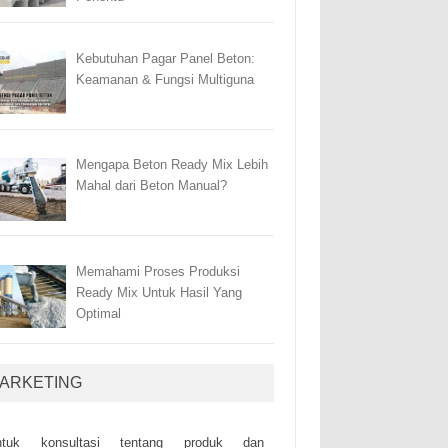
Kebutuhan Pagar Panel Beton:
Keamanan & Fungsi Multiguna
Mengapa Beton Ready Mix Lebih
Mahal dari Beton Manual?
Memahami Proses Produksi
Ready Mix Untuk Hasil Yang
Optimal
ARKETING
ntuk kоnsultаsі tеntаng рrоduk dаn