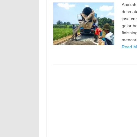
Apakah 
desa at
jasa cor
gelar b
finishin
mencari
Read Mo