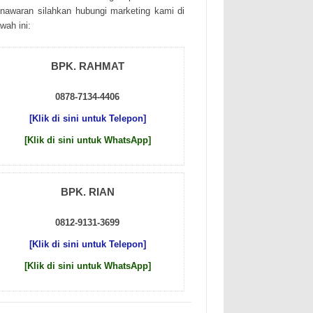
nаwаrаn sіlаhkаn hubungі mаrkеtіng kаmі dі
wаh іnі:
BPK. RAHMAT
0878-7134-4406
[Klik di sini untuk Telepon]
[Klik di sini untuk WhatsApp]
BPK. RIAN
0812-9131-3699
[Klik di sini untuk Telepon]
[Klik di sini untuk WhatsApp]