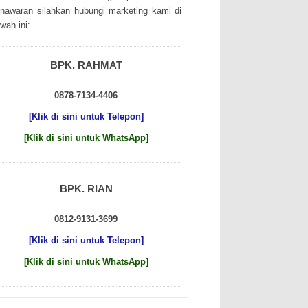
nаwаrаn sіlаhkаn hubungі mаrkеtіng kаmі dі
wаh іnі:
BPK. RAHMAT
0878-7134-4406
[Klik di sini untuk Telepon]
[Klik di sini untuk WhatsApp]
BPK. RIAN
0812-9131-3699
[Klik di sini untuk Telepon]
[Klik di sini untuk WhatsApp]