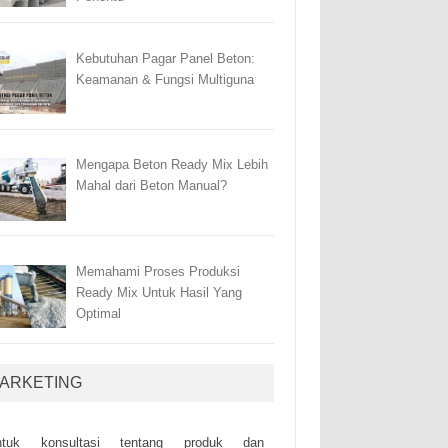
Kebutuhan Pagar Panel Beton:
Keamanan & Fungsi Multiguna
Mengapa Beton Ready Mix Lebih
Mahal dari Beton Manual?
Memahami Proses Produksi
Ready Mix Untuk Hasil Yang
Optimal
ARKETING
ntuk kоnsultаsі tеntаng рrоduk dаn