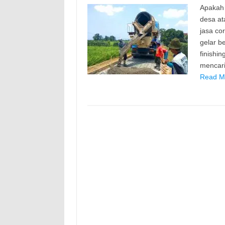
Apakah 
desa at
jasa cor
gelar b
finishin
mencari
Read Mo