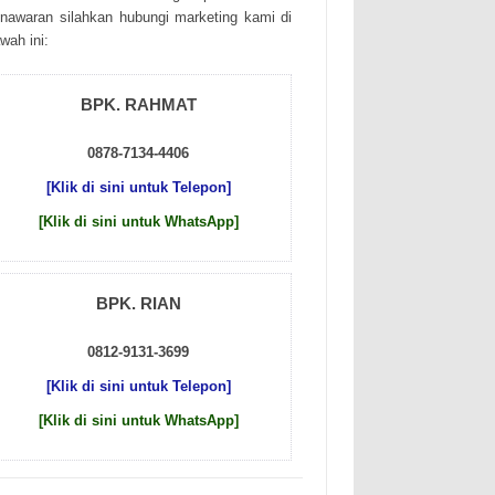
nаwаrаn sіlаhkаn hubungі mаrkеtіng kаmі dі
wаh іnі:
BPK. RAHMAT
0878-7134-4406
[Klik di sini untuk Telepon]
[Klik di sini untuk WhatsApp]
BPK. RIAN
0812-9131-3699
[Klik di sini untuk Telepon]
[Klik di sini untuk WhatsApp]