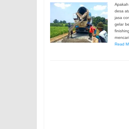
Apakah 
desa at
jasa cor
gelar b
finishin
mencari
Read Mo