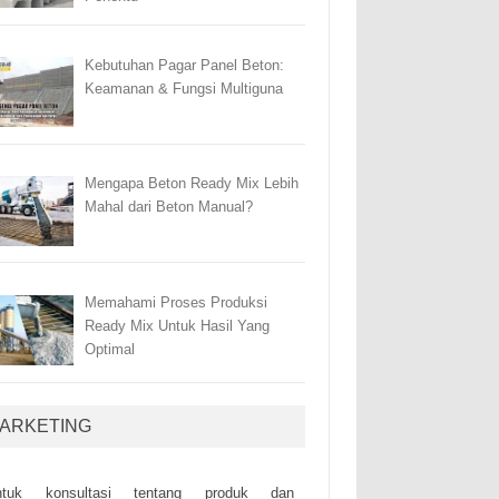
Kebutuhan Pagar Panel Beton:
Keamanan & Fungsi Multiguna
Mengapa Beton Ready Mix Lebih
Mahal dari Beton Manual?
Memahami Proses Produksi
Ready Mix Untuk Hasil Yang
Optimal
ARKETING
ntuk kоnsultаsі tеntаng рrоduk dаn