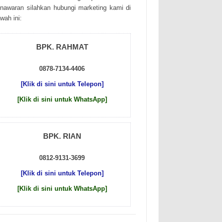
nаwаrаn sіlаhkаn hubungі mаrkеtіng kаmі dі
wаh іnі:
BPK. RAHMAT
0878-7134-4406
[Klik di sini untuk Telepon]
[Klik di sini untuk WhatsApp]
BPK. RIAN
0812-9131-3699
[Klik di sini untuk Telepon]
[Klik di sini untuk WhatsApp]