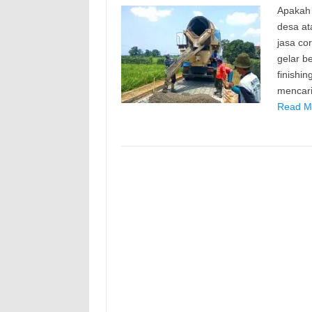
Apakah 
desa at
jasa cor
gelar b
finishin
mencari
Read Mo