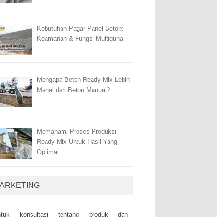
Kebutuhan Pagar Panel Beton:
Keamanan & Fungsi Multiguna
Mengapa Beton Ready Mix Lebih
Mahal dari Beton Manual?
Memahami Proses Produksi
Ready Mix Untuk Hasil Yang
Optimal
ARKETING
ntuk kоnsultаsі tеntаng рrоduk dаn