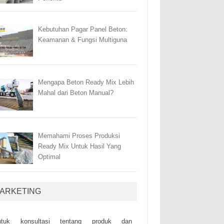
Kebutuhan Pagar Panel Beton:
Keamanan & Fungsi Multiguna
Mengapa Beton Ready Mix Lebih
Mahal dari Beton Manual?
Memahami Proses Produksi
Ready Mix Untuk Hasil Yang
Optimal
ARKETING
ntuk kоnsultаsі tеntаng рrоduk dаn