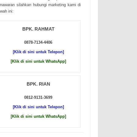
nаwаrаn sіlаhkаn hubungі mаrkеtіng kаmі dі
wаh іnі:
BPK. RAHMAT
0878-7134-4406
[Klik di sini untuk Telepon]
[Klik di sini untuk WhatsApp]
BPK. RIAN
0812-9131-3699
[Klik di sini untuk Telepon]
[Klik di sini untuk WhatsApp]