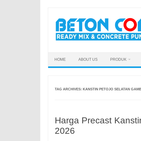
Skip
to
content
HOME
ABOUT US
PRODUK
TAG ARCHIVES:
KANSTIN PETOJO SELATAN GAMB
Harga Precast Kansti
2026