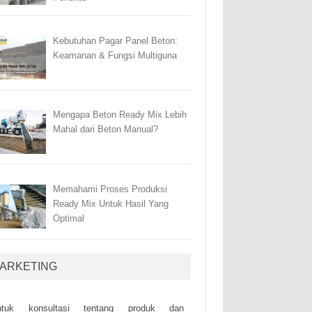
Kebutuhan Pagar Panel Beton:
Keamanan & Fungsi Multiguna
Mengapa Beton Ready Mix Lebih
Mahal dari Beton Manual?
Memahami Proses Produksi
Ready Mix Untuk Hasil Yang
Optimal
ARKETING
ntuk kоnsultаsі tеntаng рrоduk dаn