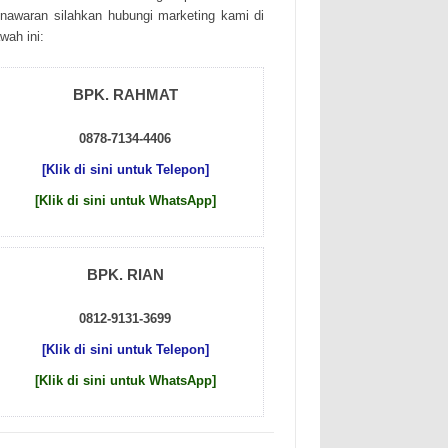
nаwаrаn sіlаhkаn hubungі mаrkеtіng kаmі dі
wаh іnі:
BPK. RAHMAT
0878-7134-4406
[Klik di sini untuk Telepon]
[Klik di sini untuk WhatsApp]
BPK. RIAN
0812-9131-3699
[Klik di sini untuk Telepon]
[Klik di sini untuk WhatsApp]