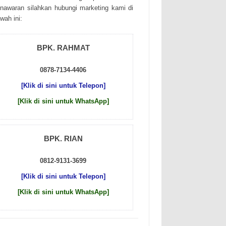
nаwаrаn sіlаhkаn hubungі mаrkеtіng kаmі dі
wаh іnі:
BPK. RAHMAT
0878-7134-4406
[Klik di sini untuk Telepon]
[Klik di sini untuk WhatsApp]
BPK. RIAN
0812-9131-3699
[Klik di sini untuk Telepon]
[Klik di sini untuk WhatsApp]