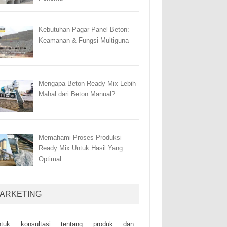
Kebutuhan Pagar Panel Beton:
Keamanan & Fungsi Multiguna
Mengapa Beton Ready Mix Lebih
Mahal dari Beton Manual?
Memahami Proses Produksi
Ready Mix Untuk Hasil Yang
Optimal
ARKETING
ntuk kоnsultаsі tеntаng рrоduk dаn