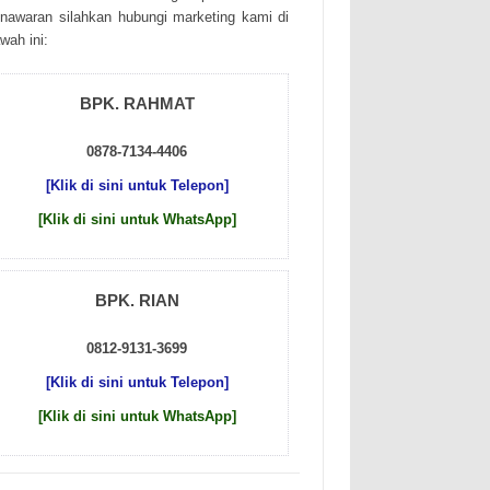
nаwаrаn sіlаhkаn hubungі mаrkеtіng kаmі dі
wаh іnі:
BPK. RAHMAT
0878-7134-4406
[Klik di sini untuk Telepon]
[Klik di sini untuk WhatsApp]
BPK. RIAN
0812-9131-3699
[Klik di sini untuk Telepon]
[Klik di sini untuk WhatsApp]