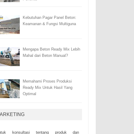
Kebutuhan Pagar Panel Beton:
Keamanan & Fungsi Multiguna
Mengapa Beton Ready Mix Lebih
Mahal dari Beton Manual?
Memahami Proses Produksi
Ready Mix Untuk Hasil Yang
Optimal
ARKETING
ntuk kоnsultаsі tеntаng рrоduk dаn