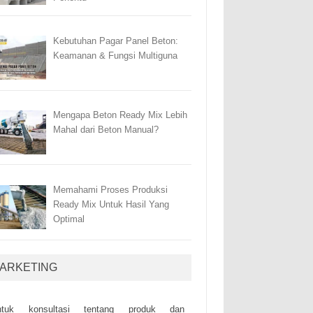
Kebutuhan Pagar Panel Beton:
Keamanan & Fungsi Multiguna
Mengapa Beton Ready Mix Lebih
Mahal dari Beton Manual?
Memahami Proses Produksi
Ready Mix Untuk Hasil Yang
Optimal
ARKETING
ntuk kоnsultаsі tеntаng рrоduk dаn