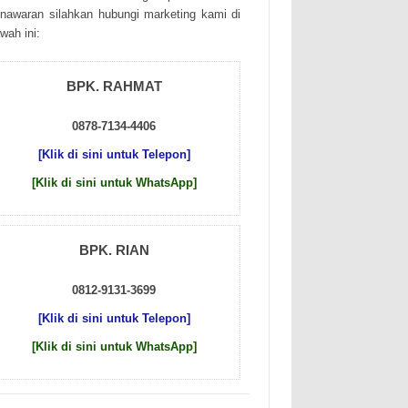
nаwаrаn sіlаhkаn hubungі mаrkеtіng kаmі dі
wаh іnі:
BPK. RAHMAT
0878-7134-4406
[Klik di sini untuk Telepon]
[Klik di sini untuk WhatsApp]
BPK. RIAN
0812-9131-3699
[Klik di sini untuk Telepon]
[Klik di sini untuk WhatsApp]