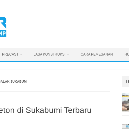
PRECAST
JASA KONSTRUKSI
CARA PEMESANAN
HU
T
SALAK SUKABUMI
eton di Sukabumi Terbaru