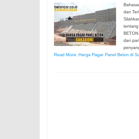
Bahasan
dan Ter
Silahka
tentang
BETON P
dari pa
penyan
Read More: Harga Pagar Panel Beton di S