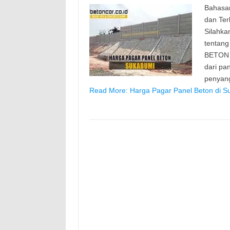
Bahasan
dan Ter
Silahka
tentang
BETON P
dari pa
penyan
Read More: Harga Pagar Panel Beton di S