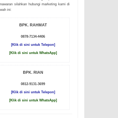
nаwаrаn sіlаhkаn hubungі mаrkеtіng kаmі dі
wаh іnі:
BPK. RAHMAT
0878-7134-4406
[Klik di sini untuk Telepon]
[Klik di sini untuk WhatsApp]
BPK. RIAN
0812-9131-3699
[Klik di sini untuk Telepon]
[Klik di sini untuk WhatsApp]