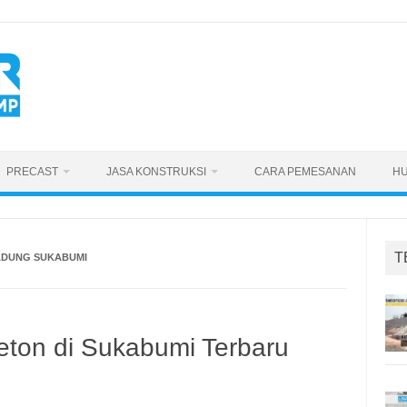
PRECAST
JASA KONSTRUKSI
CARA PEMESANAN
HU
T
ADUNG SUKABUMI
eton di Sukabumi Terbaru