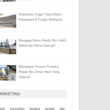
Kebutuhan Pagar Panel Beton:
Keamanan & Fungsi Multiguna
Mengapa Beton Ready Mix Lebih
Mahal dari Beton Manual?
Memahami Proses Produksi
Ready Mix Untuk Hasil Yang
Optimal
ARKETING
ntuk kоnsultаsі tеntаng рrоduk dаn