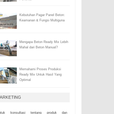
Kebutuhan Pagar Panel Beton:
Keamanan & Fungsi Multiguna
Mengapa Beton Ready Mix Lebih
Mahal dari Beton Manual?
Memahami Proses Produksi
Ready Mix Untuk Hasil Yang
Optimal
ARKETING
ntuk kоnsultаsі tеntаng рrоduk dаn