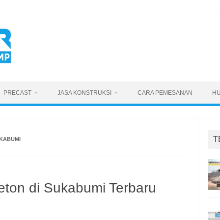
PRECAST
JASA KONSTRUKSI
CARA PEMESANAN
HU
T
UKABUMI
eton di Sukabumi Terbaru