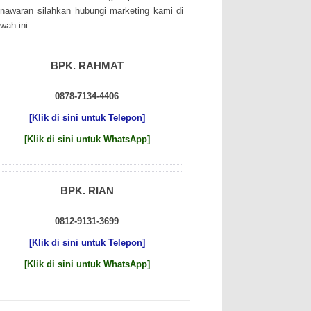
nаwаrаn sіlаhkаn hubungі mаrkеtіng kаmі dі
wаh іnі:
BPK. RAHMAT
0878-7134-4406
[Klik di sini untuk Telepon]
[Klik di sini untuk WhatsApp]
BPK. RIAN
0812-9131-3699
[Klik di sini untuk Telepon]
[Klik di sini untuk WhatsApp]