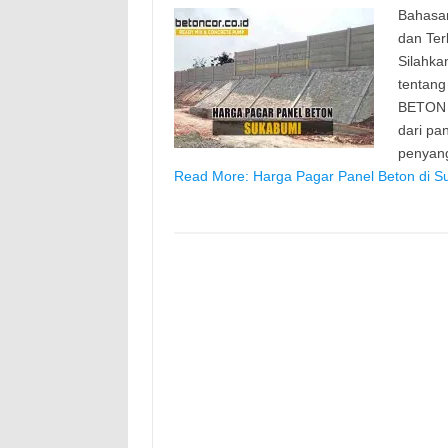
Bahasan
dan Ter
Silahka
tentang
BETON P
dari pa
penyan
Read More: Harga Pagar Panel Beton di S