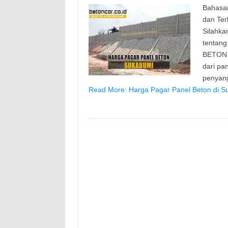
Bahasan
dan Ter
Silahka
tentang
BETON P
dari pa
penyan
Read More: Harga Pagar Panel Beton di S