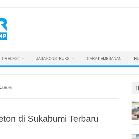
PRECAST
JASA KONSTRUKSI
CARA PEMESANAN
HU
T
KABUMI
eton di Sukabumi Terbaru