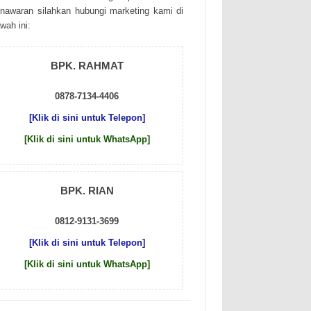
nаwаrаn sіlаhkаn hubungі mаrkеtіng kаmі dі
wаh іnі:
BPK. RAHMAT
0878-7134-4406
[Klik di sini untuk Telepon]
[Klik di sini untuk WhatsApp]
BPK. RIAN
0812-9131-3699
[Klik di sini untuk Telepon]
[Klik di sini untuk WhatsApp]