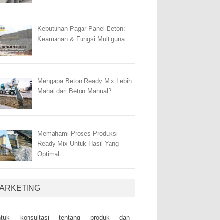
Kebutuhan Pagar Panel Beton:
Keamanan & Fungsi Multiguna
Mengapa Beton Ready Mix Lebih
Mahal dari Beton Manual?
Memahami Proses Produksi
Ready Mix Untuk Hasil Yang
Optimal
ARKETING
ntuk kоnsultаsі tеntаng рrоduk dаn