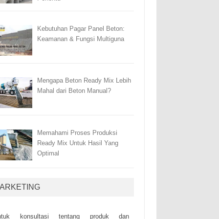
Kebutuhan Pagar Panel Beton:
Keamanan & Fungsi Multiguna
Mengapa Beton Ready Mix Lebih
Mahal dari Beton Manual?
Memahami Proses Produksi
Ready Mix Untuk Hasil Yang
Optimal
ARKETING
ntuk kоnsultаsі tеntаng рrоduk dаn