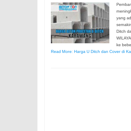
Pemban
meningk
yang ad
semaki
Ditch d
WILAYA
ke beb
Read More: Harga U Ditch dan Cover di K