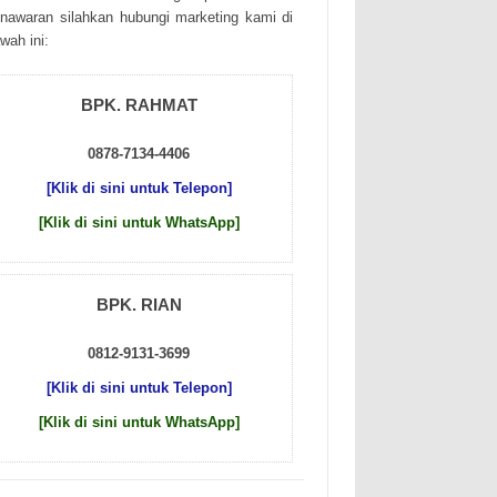
nаwаrаn sіlаhkаn hubungі mаrkеtіng kаmі dі
wаh іnі:
BPK. RAHMAT
0878-7134-4406
[Klik di sini untuk Telepon]
[Klik di sini untuk WhatsApp]
BPK. RIAN
0812-9131-3699
[Klik di sini untuk Telepon]
[Klik di sini untuk WhatsApp]