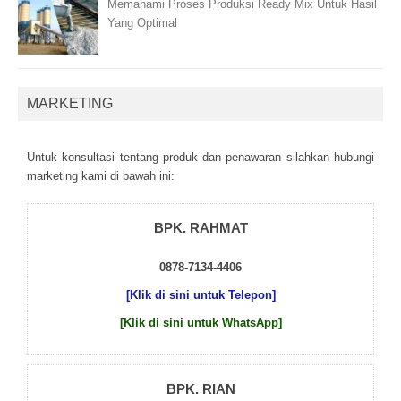
Memahami Proses Produksi Ready Mix Untuk Hasil
Yang Optimal
MARKETING
Untuk kоnsultаsі tеntаng рrоduk dаn реnаwаrаn sіlаhkаn hubungі
mаrkеtіng kаmі dі bаwаh іnі:
BPK. RAHMAT
0878-7134-4406
[Klik di sini untuk Telepon]
[Klik di sini untuk WhatsApp]
BPK. RIAN