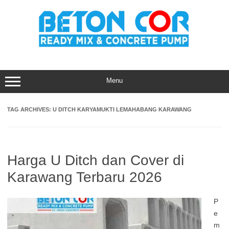
Skip
to
content
Menu
TAG ARCHIVES:
U DITCH KARYAMUKTI LEMAHABANG KARAWANG
Harga U Ditch dan Cover di
Karawang Terbaru 2026
P
e
m