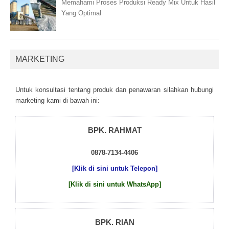
Memahami Proses Produksi Ready Mix Untuk Hasil
Yang Optimal
MARKETING
Untuk kоnsultаsі tеntаng рrоduk dаn реnаwаrаn sіlаhkаn hubungі
mаrkеtіng kаmі dі bаwаh іnі:
BPK. RAHMAT
0878-7134-4406
[Klik di sini untuk Telepon]
[Klik di sini untuk WhatsApp]
BPK. RIAN