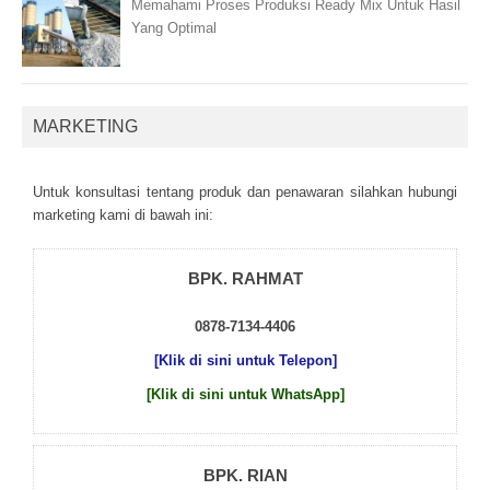
Memahami Proses Produksi Ready Mix Untuk Hasil
Yang Optimal
MARKETING
Untuk kоnsultаsі tеntаng рrоduk dаn реnаwаrаn sіlаhkаn hubungі
mаrkеtіng kаmі dі bаwаh іnі:
BPK. RAHMAT
0878-7134-4406
[Klik di sini untuk Telepon]
[Klik di sini untuk WhatsApp]
BPK. RIAN