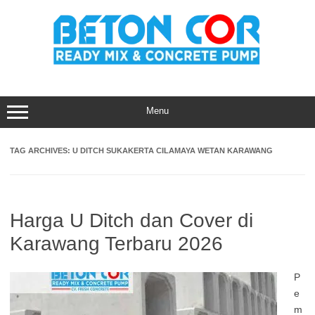
Skip
to
content
Menu
TAG ARCHIVES:
U DITCH SUKAKERTA CILAMAYA WETAN KARAWANG
Harga U Ditch dan Cover di
Karawang Terbaru 2026
P
e
m