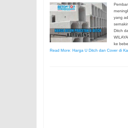
Pemban
meningk
yang ad
semaki
Ditch d
WILAYA
ke beb
Read More: Harga U Ditch dan Cover di K