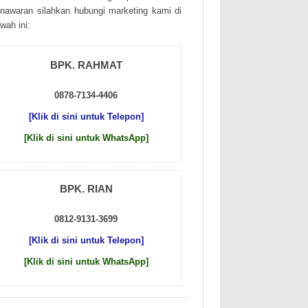
nаwаrаn sіlаhkаn hubungі mаrkеtіng kаmі dі
wаh іnі:
BPK. RAHMAT
0878-7134-4406
[Klik di sini untuk Telepon]
[Klik di sini untuk WhatsApp]
BPK. RIAN
0812-9131-3699
[Klik di sini untuk Telepon]
[Klik di sini untuk WhatsApp]