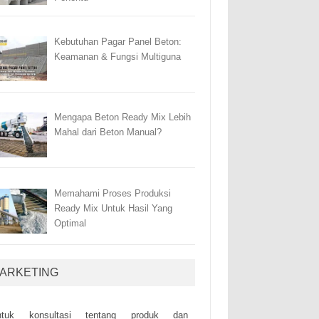
Kebutuhan Pagar Panel Beton:
Keamanan & Fungsi Multiguna
Mengapa Beton Ready Mix Lebih
Mahal dari Beton Manual?
Memahami Proses Produksi
Ready Mix Untuk Hasil Yang
Optimal
ARKETING
ntuk kоnsultаsі tеntаng рrоduk dаn