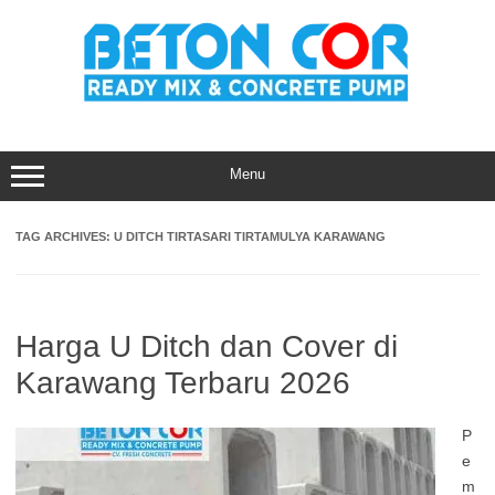
Skip
to
content
Menu
TAG ARCHIVES:
U DITCH TIRTASARI TIRTAMULYA KARAWANG
Harga U Ditch dan Cover di
Karawang Terbaru 2026
P
e
m