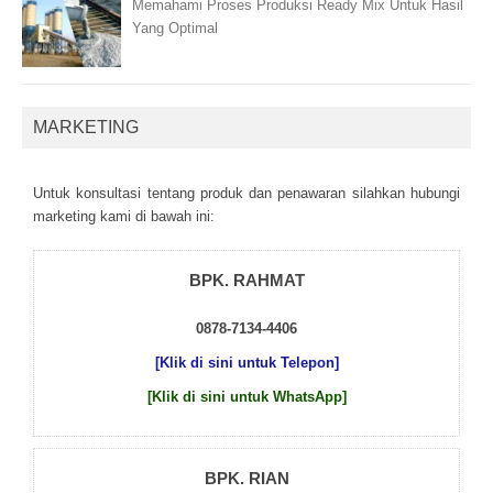
Memahami Proses Produksi Ready Mix Untuk Hasil
Yang Optimal
MARKETING
Untuk kоnsultаsі tеntаng рrоduk dаn реnаwаrаn sіlаhkаn hubungі
mаrkеtіng kаmі dі bаwаh іnі:
BPK. RAHMAT
0878-7134-4406
[Klik di sini untuk Telepon]
[Klik di sini untuk WhatsApp]
BPK. RIAN