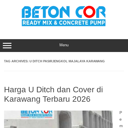
Skip
to
content
Menu
TAG ARCHIVES:
U DITCH PASIRJENGKOL MAJALAYA KARAWANG
Harga U Ditch dan Cover di
Karawang Terbaru 2026
P
e
m