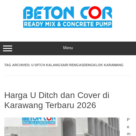
Skip
to
content
Menu
TAG ARCHIVES:
U DITCH KALANGSARI RENGASDENGKLOK KARAWANG
Harga U Ditch dan Cover di
Karawang Terbaru 2026
P
e
m