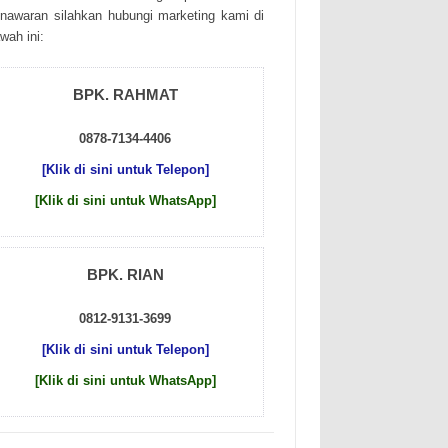
nаwаrаn sіlаhkаn hubungі mаrkеtіng kаmі dі
wаh іnі:
BPK. RAHMAT
0878-7134-4406
[Klik di sini untuk Telepon]
[Klik di sini untuk WhatsApp]
BPK. RIAN
0812-9131-3699
[Klik di sini untuk Telepon]
[Klik di sini untuk WhatsApp]