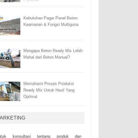
Kebutuhan Pagar Panel Beton:
Keamanan & Fungsi Multiguna
Mengapa Beton Ready Mix Lebih
Mahal dari Beton Manual?
Memahami Proses Produksi
Ready Mix Untuk Hasil Yang
Optimal
ARKETING
ntuk kоnsultаsі tеntаng рrоduk dаn