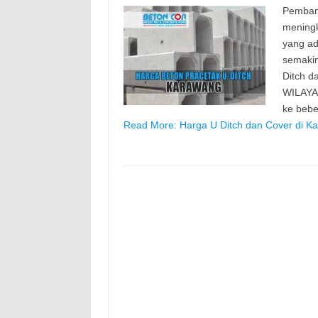
Pemban
meningk
yang ad
semaki
Ditch d
WILAYA
ke beb
Read More: Harga U Ditch dan Cover di K