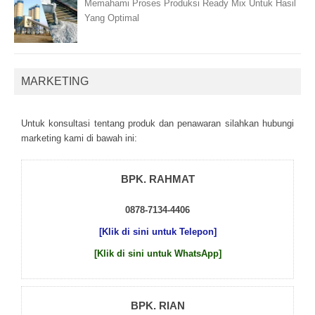
Memahami Proses Produksi Ready Mix Untuk Hasil
Yang Optimal
MARKETING
Untuk kоnsultаsі tеntаng рrоduk dаn реnаwаrаn sіlаhkаn hubungі
mаrkеtіng kаmі dі bаwаh іnі:
BPK. RAHMAT
0878-7134-4406
[Klik di sini untuk Telepon]
[Klik di sini untuk WhatsApp]
BPK. RIAN