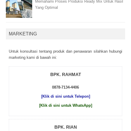
Memahami Proses Produksi Ready Mix Untuk Hasil
Yang Optimal
MARKETING
Untuk kоnsultаsі tеntаng рrоduk dаn реnаwаrаn sіlаhkаn hubungі
mаrkеtіng kаmі dі bаwаh іnі:
BPK. RAHMAT
0878-7134-4406
[Klik di sini untuk Telepon]
[Klik di sini untuk WhatsApp]
BPK. RIAN