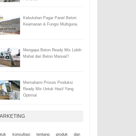
Kebutuhan Pagar Panel Beton:
Keamanan & Fungsi Multiguna
Mengapa Beton Ready Mix Lebih
Mahal dari Beton Manual?
Memahami Proses Produksi
Ready Mix Untuk Hasil Yang
Optimal
ARKETING
ntuk kоnsultаsі tеntаng рrоduk dаn