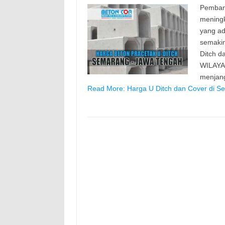
Pemban
meningk
yang ad
semaki
Ditch d
WILAYA
menjang
Read More: Harga U Ditch dan Cover di S