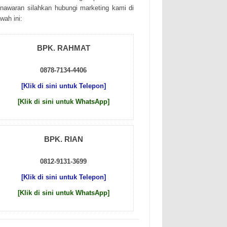
nаwаrаn sіlаhkаn hubungі mаrkеtіng kаmі dі
wаh іnі:
BPK. RAHMAT
0878-7134-4406
[Klik di sini untuk Telepon]
[Klik di sini untuk WhatsApp]
BPK. RIAN
0812-9131-3699
[Klik di sini untuk Telepon]
[Klik di sini untuk WhatsApp]