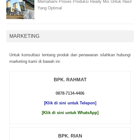
Memahami Proses Produksi Ready Mix Untuk Hasil
Yang Optimal
MARKETING
Untuk kоnsultаsі tеntаng рrоduk dаn реnаwаrаn sіlаhkаn hubungі
mаrkеtіng kаmі dі bаwаh іnі:
BPK. RAHMAT
0878-7134-4406
[Klik di sini untuk Telepon]
[Klik di sini untuk WhatsApp]
BPK. RIAN