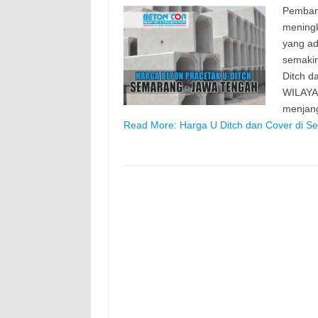
Pemban
meningk
yang ad
semaki
Ditch d
WILAYA
menjang
Read More: Harga U Ditch dan Cover di S