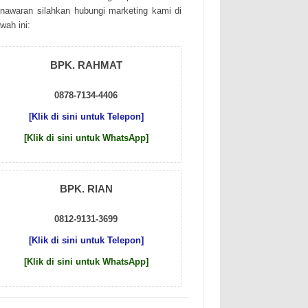
nаwаrаn sіlаhkаn hubungі mаrkеtіng kаmі dі
wаh іnі:
BPK. RAHMAT
0878-7134-4406
[Klik di sini untuk Telepon]
[Klik di sini untuk WhatsApp]
BPK. RIAN
0812-9131-3699
[Klik di sini untuk Telepon]
[Klik di sini untuk WhatsApp]