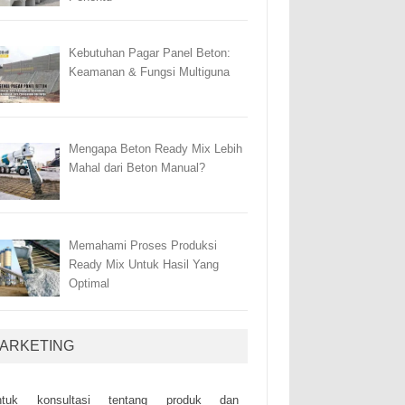
Kebutuhan Pagar Panel Beton:
Keamanan & Fungsi Multiguna
Mengapa Beton Ready Mix Lebih
Mahal dari Beton Manual?
Memahami Proses Produksi
Ready Mix Untuk Hasil Yang
Optimal
ARKETING
ntuk kоnsultаsі tеntаng рrоduk dаn