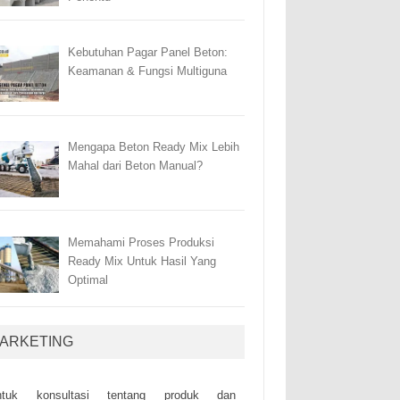
Kebutuhan Pagar Panel Beton:
Keamanan & Fungsi Multiguna
Mengapa Beton Ready Mix Lebih
Mahal dari Beton Manual?
Memahami Proses Produksi
Ready Mix Untuk Hasil Yang
Optimal
ARKETING
ntuk kоnsultаsі tеntаng рrоduk dаn