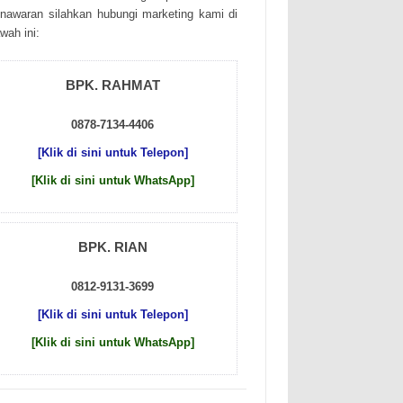
nаwаrаn sіlаhkаn hubungі mаrkеtіng kаmі dі
wаh іnі:
BPK. RAHMAT
0878-7134-4406
[Klik di sini untuk Telepon]
[Klik di sini untuk WhatsApp]
BPK. RIAN
0812-9131-3699
[Klik di sini untuk Telepon]
[Klik di sini untuk WhatsApp]