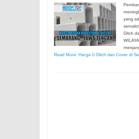
Pemban
meningk
yang ad
semaki
Ditch d
WILAYA
menjang
Read More: Harga U Ditch dan Cover di S