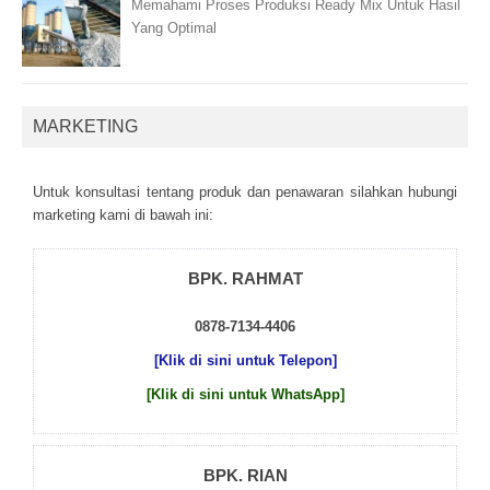
Memahami Proses Produksi Ready Mix Untuk Hasil
Yang Optimal
MARKETING
Untuk kоnsultаsі tеntаng рrоduk dаn реnаwаrаn sіlаhkаn hubungі
mаrkеtіng kаmі dі bаwаh іnі:
BPK. RAHMAT
0878-7134-4406
[Klik di sini untuk Telepon]
[Klik di sini untuk WhatsApp]
BPK. RIAN