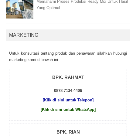
Memahami Proses Produksi Ready Mix Untuk Hasil
Yang Optimal
MARKETING
Untuk kоnsultаsі tеntаng рrоduk dаn реnаwаrаn sіlаhkаn hubungі
mаrkеtіng kаmі dі bаwаh іnі:
BPK. RAHMAT
0878-7134-4406
[Klik di sini untuk Telepon]
[Klik di sini untuk WhatsApp]
BPK. RIAN