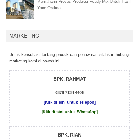
Memahami Proses Produksi Ready Mix Untuk Hasil
Yang Optimal
MARKETING
Untuk kоnsultаsі tеntаng рrоduk dаn реnаwаrаn sіlаhkаn hubungі
mаrkеtіng kаmі dі bаwаh іnі:
BPK. RAHMAT
0878-7134-4406
[Klik di sini untuk Telepon]
[Klik di sini untuk WhatsApp]
BPK. RIAN