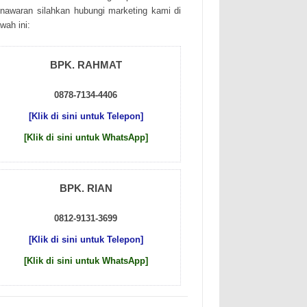
nаwаrаn sіlаhkаn hubungі mаrkеtіng kаmі dі
wаh іnі:
BPK. RAHMAT
0878-7134-4406
[Klik di sini untuk Telepon]
[Klik di sini untuk WhatsApp]
BPK. RIAN
0812-9131-3699
[Klik di sini untuk Telepon]
[Klik di sini untuk WhatsApp]