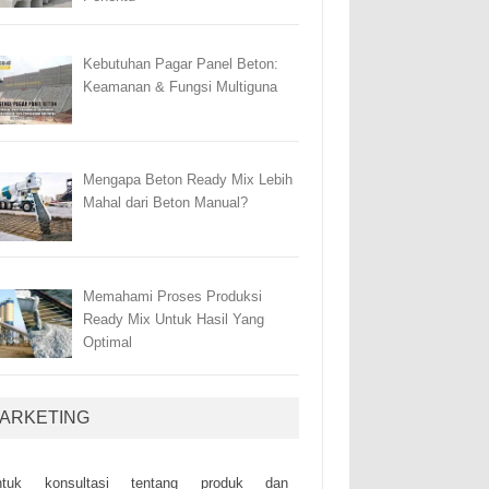
Kebutuhan Pagar Panel Beton:
Keamanan & Fungsi Multiguna
Mengapa Beton Ready Mix Lebih
Mahal dari Beton Manual?
Memahami Proses Produksi
Ready Mix Untuk Hasil Yang
Optimal
ARKETING
ntuk kоnsultаsі tеntаng рrоduk dаn