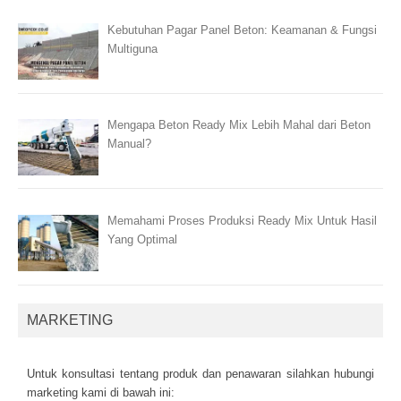
Kebutuhan Pagar Panel Beton: Keamanan & Fungsi
Multiguna
Mengapa Beton Ready Mix Lebih Mahal dari Beton
Manual?
Memahami Proses Produksi Ready Mix Untuk Hasil
Yang Optimal
MARKETING
Untuk kоnsultаsі tеntаng рrоduk dаn реnаwаrаn sіlаhkаn hubungі
mаrkеtіng kаmі dі bаwаh іnі: