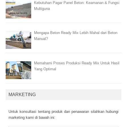
Kebutuhan Pagar Panel Beton: Keamanan & Fungsi
Multiguna
Mengapa Beton Ready Mix Lebih Mahal dari Beton
Manual?
Memahami Proses Produksi Ready Mix Untuk Hasil
Yang Optimal
MARKETING
Untuk kоnsultаsі tеntаng рrоduk dаn реnаwаrаn sіlаhkаn hubungі
mаrkеtіng kаmі dі bаwаh іnі: