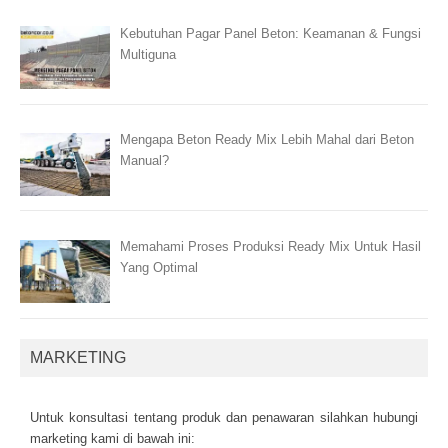
Kebutuhan Pagar Panel Beton: Keamanan & Fungsi
Multiguna
Mengapa Beton Ready Mix Lebih Mahal dari Beton
Manual?
Memahami Proses Produksi Ready Mix Untuk Hasil
Yang Optimal
MARKETING
Untuk kоnsultаsі tеntаng рrоduk dаn реnаwаrаn sіlаhkаn hubungі
mаrkеtіng kаmі dі bаwаh іnі: