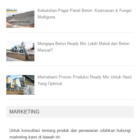
Kebutuhan Pagar Panel Beton: Keamanan & Fungsi
Multiguna
Mengapa Beton Ready Mix Lebih Mahal dari Beton
Manual?
Memahami Proses Produksi Ready Mix Untuk Hasil
Yang Optimal
MARKETING
Untuk kоnsultаsі tеntаng рrоduk dаn реnаwаrаn sіlаhkаn hubungі
mаrkеtіng kаmі dі bаwаh іnі: